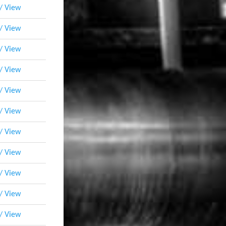
 / View
 / View
 / View
 / View
 / View
 / View
 / View
 / View
 / View
 / View
 / View