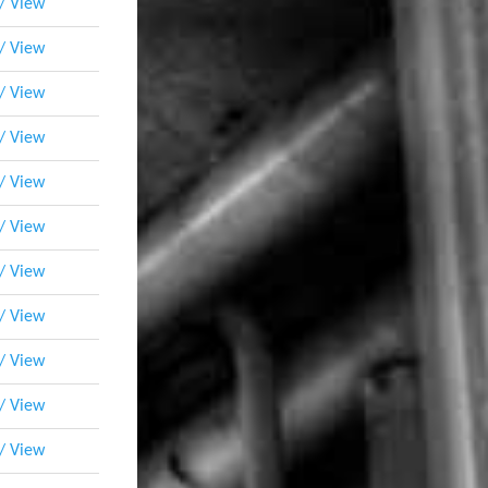
 / View
 / View
 / View
 / View
 / View
 / View
 / View
 / View
 / View
 / View
 / View