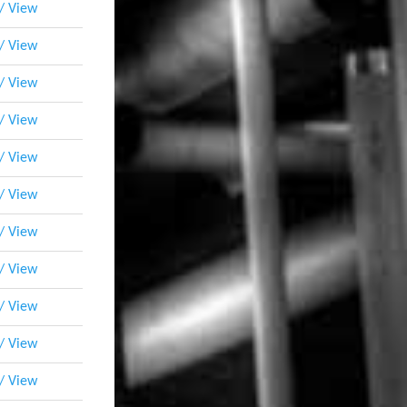
 / View
 / View
 / View
 / View
 / View
 / View
 / View
 / View
 / View
 / View
 / View