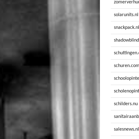
zomerverhuu
solarunits.nl
snackpack.n
shadowblind
schuttingen
schuren.co
schoolopinte
scholenopint
schilders.nu
sanitairaanb
salesnews.nl