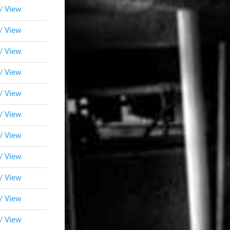
 / View
 / View
 / View
 / View
 / View
 / View
 / View
 / View
 / View
 / View
 / View