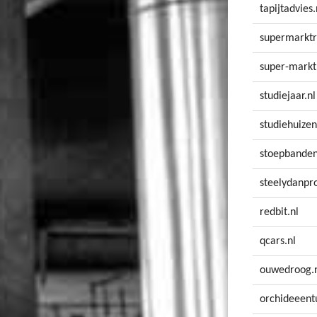
tapijtadvies.
supermarktr
super-markt
studiejaar.nl
studiehuizen
stoepbanden
steelydanpro
redbit.nl
qcars.nl
ouwedroog.
orchideeentu