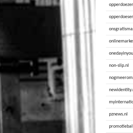
opperdoezer
opperdoeser
onsgratisma
onlinemarke
onedayinyour
non-slip.nl
nogmeeromz
newidentity.
myinternatio
pznews.nl
promotiebal