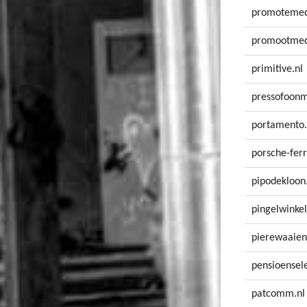
promotemed
promootmed
primitive.nl
pressofoonm
portamento.
porsche-ferr
pipodekloon
pingelwinkel
pierewaaien
pensioensele
patcomm.nl