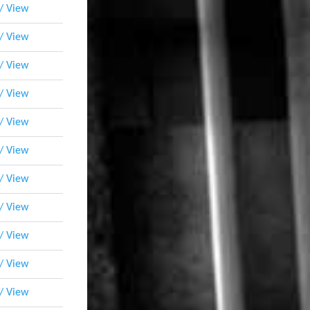
 / View
 / View
 / View
 / View
 / View
 / View
 / View
 / View
 / View
 / View
 / View