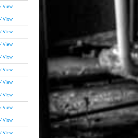
 / View
 / View
 / View
 / View
 / View
 / View
 / View
 / View
 / View
 / View
 / View