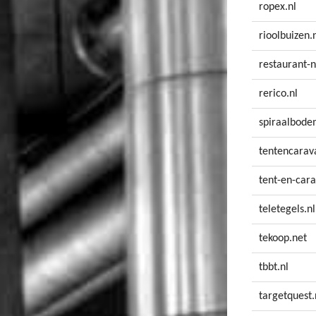
ropex.nl
rioolbuizen.
restaurant-n
rerico.nl
spiraalbode
tentencarav
tent-en-cara
teletegels.nl
tekoop.net
tbbt.nl
targetquest.