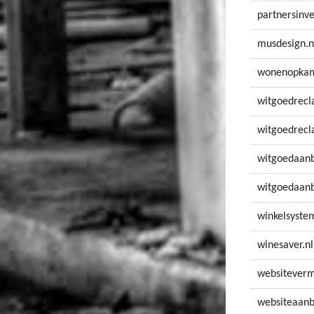
partnersinve
musdesign.n
wonenopkam
witgoedrecl
witgoedrecl
witgoedaanb
witgoedaanb
winkelsyste
winesaver.nl
websiteverm
websiteaanb