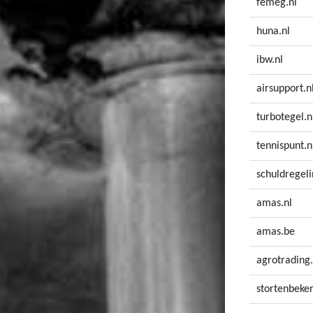
femeg.nl
huna.nl
ibw.nl
airsupport.n
turbotegel.n
tennispunt.n
schuldregeli
amas.nl
amas.be
agrotrading.
stortenbeke