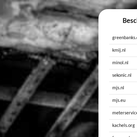
Besc
greenbanks
kmij.nl
minol.nl
sekonic.nl
mjs.nl
mjs.eu
meterservic
kachels.org