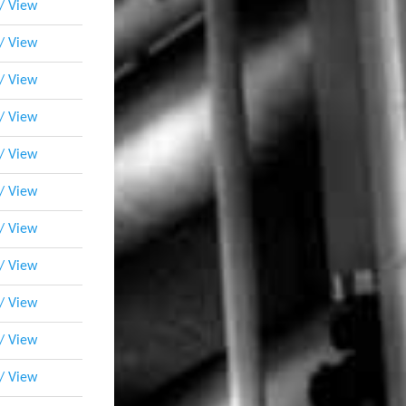
 / View
 / View
 / View
 / View
 / View
 / View
 / View
 / View
 / View
 / View
 / View